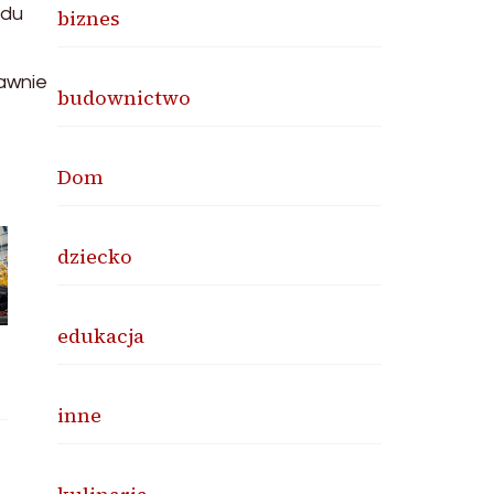
odu
biznes
rawnie
budownictwo
Dom
dziecko
edukacja
inne