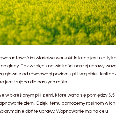
warantować im właściwe warunki. Istotna jest nie tylk
tan gleby. Bez względu na wielkości naszej uprawy ważn
żą głownie od równowagi poziomu pH w glebie. Jeśli po
a jest trująca dla naszych roślin.
nie w określonym pH ziemi, które waha się pomiędzy 6,5 
apnowanie ziemi. Dzięki temu pomożemy roślinom w ich
maksymalnie obfite uprawy. Wapnowanie ma na celu