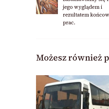
wpisu
jego wyglądem i
rezultatem końco
prac.
Możesz również p