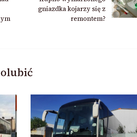
gniazdka kojarzy się z
wym
remontem?
olubić