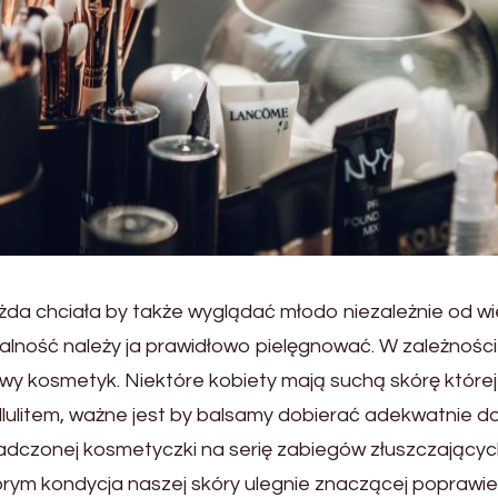
żda chciała by także wyglądać młodo niezależnie od wi
talność należy ja prawidłowo pielęgnować. W zależności
iwy kosmetyk. Niektóre kobiety mają suchą skórę której
ellulitem, ważne jest by balsamy dobierać adekwatnie d
adczonej kosmetyczki na serię zabiegów złuszczającyc
órym kondycja naszej skóry ulegnie znaczącej poprawie