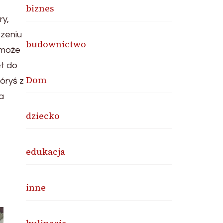
biznes
ry,
szeniu
budownictwo
 może
et do
Dom
óryś z
a
dziecko
edukacja
inne