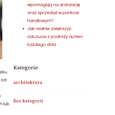
wpomagają na aranżację
oraz sprzedaż w punkcie
handlowym?
Jak realnie zwiększyć
odczucia z podróży autem
każdego dnia
Kategorie
eku.
 od
architektura
o
Bez kategorii
h lub
.