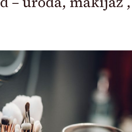
d – uroda, makijaż ,