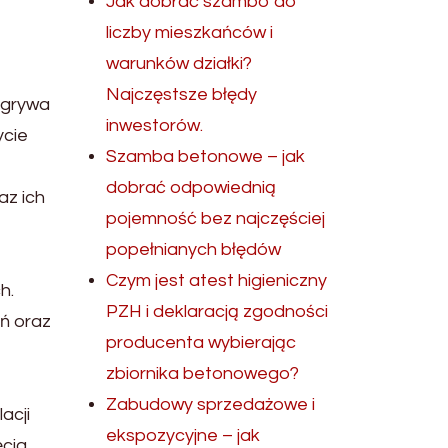
Jak dobrać szambo do
liczby mieszkańców i
warunków działki?
Najczęstsze błędy
dgrywa
inwestorów.
ycie
Szamba betonowe – jak
dobrać odpowiednią
az ich
pojemność bez najczęściej
popełnianych błędów
Czym jest atest higieniczny
h.
PZH i deklaracją zgodności
ń oraz
producenta wybierając
zbiornika betonowego?
Zabudowy sprzedażowe i
acji
ekspozycyjne – jak
ęcia