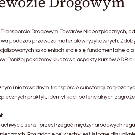
zewozie Drogowym
 Transporcie Drogowym Towarów Niebezpiecznych, o
stwa podczas przewozu materiałów ryzykownych. Zdob
cjalizowanych szkoleniach staje się fundamentalne dla
ów. Poniżej pokażemy kluczowe aspekty kursów ADR or
znym i niezawodnym transporcie substancji zagrożonyc
iecznych praktyk, identyfikacji potencjalnych zagroże
:
uchwycić sens i przestrzegać międzynarodowych regul
cznych. Posiadanie tej wiedzy jest istotne dla unikni