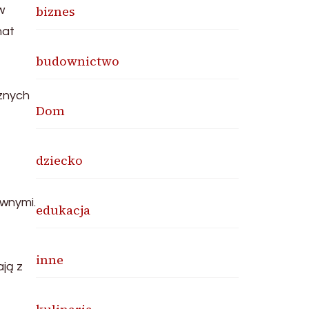
biznes
w
mat
budownictwo
znych
Dom
dziecko
wnymi.
edukacja
inne
ją z