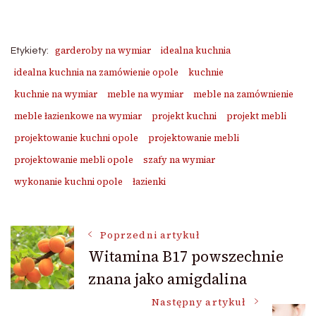
garderoby na wymiar
idealna kuchnia
Etykiety:
idealna kuchnia na zamówienie opole
kuchnie
kuchnie na wymiar
meble na wymiar
meble na zamównienie
meble łazienkowe na wymiar
projekt kuchni
projekt mebli
projektowanie kuchni opole
projektowanie mebli
projektowanie mebli opole
szafy na wymiar
wykonanie kuchni opole
łazienki
Nawigacja
Poprzedni artykuł
Witamina B17 powszechnie
znana jako amigdalina
wpisu
Następny artykuł