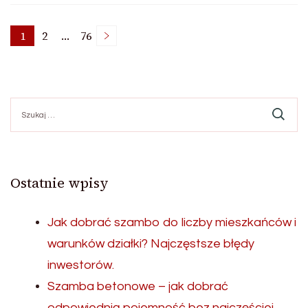
Stronicowanie
1
2
…
76
Strona
Strona
Strona
wpisów
Szukaj:
Ostatnie wpisy
Jak dobrać szambo do liczby mieszkańców i
warunków działki? Najczęstsze błędy
inwestorów.
Szamba betonowe – jak dobrać
odpowiednią pojemność bez najczęściej