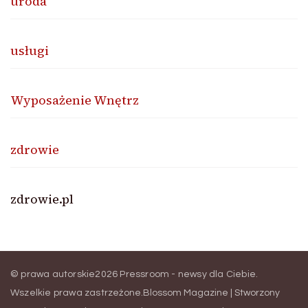
uroda
usługi
Wyposażenie Wnętrz
zdrowie
zdrowie.pl
© prawa autorskie2026
Pressroom - newsy dla Ciebie
.
Wszelkie prawa zastrzeżone.
Blossom Magazine | Stworzony